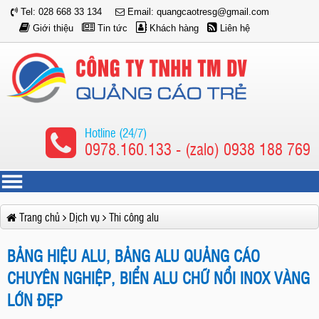
Tel: 028 668 33 134
Email: quangcaotresg@gmail.com
Giới thiệu
Tin tức
Khách hàng
Liên hệ
Hotline (24/7)
0978.160.133 - (zalo) 0938 188 769
Trang chủ
Dịch vụ
Thi công alu
BẢNG HIỆU ALU, BẢNG ALU QUẢNG CÁO
CHUYÊN NGHIỆP, BIỂN ALU CHỮ NỔI INOX VÀNG
LỚN ĐẸP