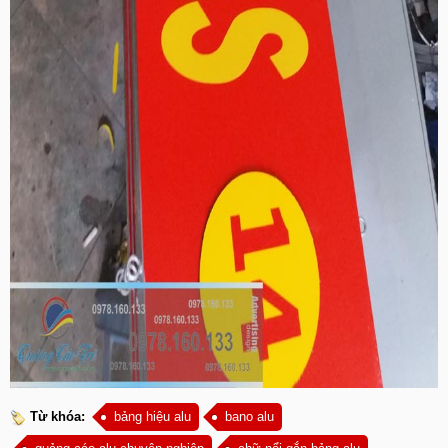
Từ khóa:
bảng hiệu alu
bano alu