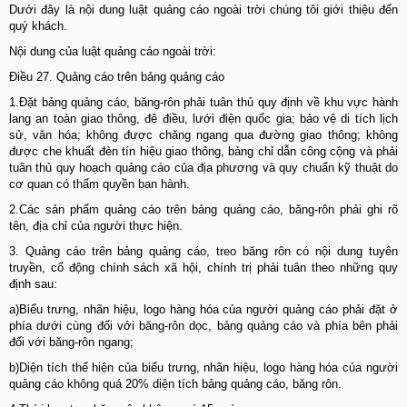
Dưới đây là nội dung luật quảng cáo ngoài trời chúng tôi giới thiệu đến
quý khách.
Nội dung của luật quảng cáo ngoài trời:
Điều 27. Quảng cáo trên bảng quảng cáo
1.Đặt bảng quảng cáo, băng-rôn phải tuân thủ quy định về khu vực hành
lang an toàn giao thông, đê điều, lưới điện quốc gia; bảo vệ di tích lịch
sử, văn hóa; không được chăng ngang qua đường giao thông; không
được che khuất đèn tín hiệu giao thông, bảng chỉ dẫn công cộng và phải
tuân thủ quy hoạch quảng cáo của địa phương và quy chuẩn kỹ thuật do
cơ quan có thẩm quyền ban hành.
2.Các sản phẩm quảng cáo trên bảng quảng cáo, băng-rôn phải ghi rõ
tên, địa chỉ của người thực hiện.
3. Quảng cáo trên bảng quảng cáo, treo băng rôn có nội dung tuyên
truyền, cổ động chính sách xã hội, chính trị phải tuân theo những quy
định sau:
a)Biểu trưng, nhãn hiệu, logo hàng hóa của người quảng cáo phải đặt ở
phía dưới cùng đối với băng-rôn dọc, bảng quảng cáo và phía bên phải
đối với băng-rôn ngang;
b)Diện tích thể hiện của biểu trưng, nhãn hiệu, logo hàng hóa của người
quảng cáo không quá 20% diện tích bảng quảng cáo, băng rôn.