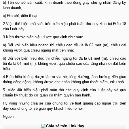
b) Tên cơ sở sản xuất, kinh doanh theo đúng giấy chứng nhận đăng ký
kinh doanh;
c) Địa chỉ, điện thoại.
2.Việc thể hiện chữ viết trên biển hiệu phải tuân thủ quy định tại Điều 18
của Luật này.
3.Kích thước biển hiệu được quy định như sau:
a) Đối với biển hiệu ngang thì chiều cao tối đa là 02 mét (m), chiều dài
không vượt quá chiều ngang mặt tiền nhà;
b) Đối với biển hiệu dọc thì chiều ngang tối đa là 01 mét (m), chiều cao
tối đa là 04 mét (m), không vượt quá chiều cao của tầng nhà nơi đặt biển
hiệu.
4.Biển hiệu không được lấn ra vỉa hè, lòng đường, ảnh hưởng đến giao
thông công cộng; không được che chắn không gian thoát hiểm, cứu hoả.
5. Việc đặt biển hiệu phải tuân thủ các quy định của Luật này và quy
chuẩn kỹ thuật do cơ quan có thẩm quyền ban hành.
Hy vọng những chia sẻ của chúng tôi về luật quảng cáo ngoài trời trên
đây của chúng tôi sẽ giúp quý khách hiểu rõ hơn.
Nguồn: