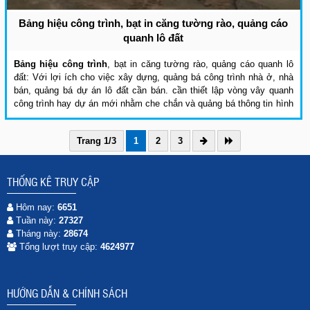
Bảng hiệu công trình, bạt in căng tường rào, quảng cáo
quanh lô đất
Bảng hiệu công trình
, bạt in căng tường rào, quảng cáo quanh lô
đất: Với lợi ích cho việc xây dựng, quảng bá công trình nhà ở, nhà
bán, quảng bá dự án lô đất cần bán. cần thiết lập vòng vây quanh
công trình hay dự án mới nhằm che chắn và quảng bá thông tin hình
ảnh.
Trang 1/3
1
2
3
THỐNG KÊ TRUY CẬP
Hôm nay:
6651
Tuần này:
27327
Tháng này:
28674
Tổng lượt truy cập:
4624977
HƯỚNG DẪN & CHÍNH SÁCH