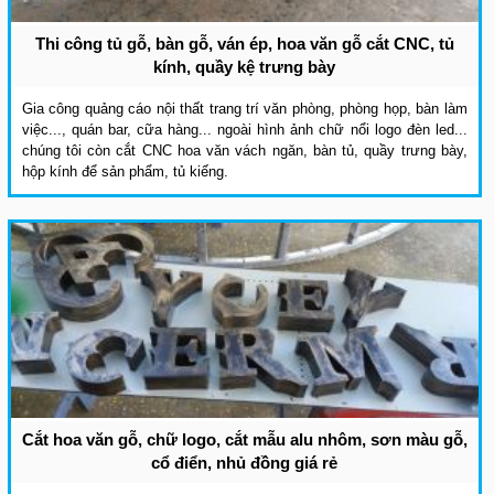
Thi công tủ gỗ, bàn gỗ, ván ép, hoa văn gỗ cắt CNC, tủ
kính, quầy kệ trưng bày
Gia công quảng cáo nội thất trang trí văn phòng, phòng họp, bàn làm
việc..., quán bar, cữa hàng... ngoài hình ảnh chữ nổi logo đèn led...
chúng tôi còn cắt CNC hoa văn vách ngăn, bàn tủ, quầy trưng bày,
hộp kính để sản phẩm, tủ kiếng.
Cắt hoa văn gỗ, chữ logo, cắt mẫu alu nhôm, sơn màu gỗ,
cổ điển, nhủ đồng giá rẻ