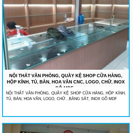
NỘI THẤT VĂN PHÒNG, QUẦY KỆ SHOP CỮA HÀNG,
HỘP KÍNH, TỦ, BÀN, HOA VĂN CNC, LOGO, CHỮ, INOX
GỖ MDF...
NỘI THẤT VĂN PHÒNG, QUẦY KỆ SHOP CỮA HÀNG, HỘP KÍNH,
TỦ, BÀN, HOA VĂN, LOGO, CHỮ...BẰNG SẮT, INOX GỖ MDF