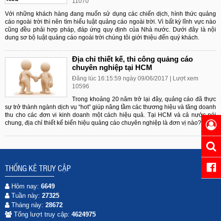
11070
Với những khách hàng đang muốn sử dụng các chiến dịch, hình thức quảng
cáo ngoài trời thì nên tìm hiểu luật quảng cáo ngoài trời. Vì bất kỳ lĩnh vực nào
cũng đều phải hợp pháp, đáp ứng quy định của Nhà nước. Dưới đây là nội
dung sơ bộ luật quảng cáo ngoài trời chúng tôi giới thiệu đến quý khách.
Địa chỉ thiết kế, thi công quảng cáo
chuyên nghiệp tại HCM
Đăng lúc 16:15:59 ngày 09/06/2017 | Lượt xem
10596
Trong khoảng 20 năm trở lại đây, quảng cáo đã thực
sự trở thành ngành dịch vụ “hot” giúp nâng tầm các thương hiệu và tăng doanh
thu cho các đơn vi kinh doanh một cách hiệu quả. Tại HCM và cả nước nói
chung, địa chỉ thiết kế biển hiệu quảng cáo chuyên nghiệp là đơn vị nào?
THỐNG KÊ TRUY CẬP
Hôm nay:
6649
Tuần này:
27325
Tháng này:
28672
Tổng lượt truy cập:
4624975