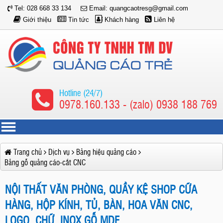
Tel: 028 668 33 134
Email: quangcaotresg@gmail.com
Giới thiệu
Tin tức
Khách hàng
Liên hệ
Hotline (24/7)
0978.160.133 - (zalo) 0938 188 769
Trang chủ
Dịch vụ
Bảng hiệu quảng cáo
Bảng gỗ quảng cáo-cắt CNC
NỘI THẤT VĂN PHÒNG, QUẦY KỆ SHOP CỮA
HÀNG, HỘP KÍNH, TỦ, BÀN, HOA VĂN CNC,
LOGO, CHỮ, INOX GỖ MDF...