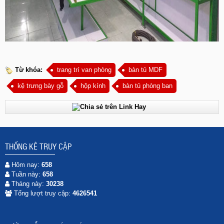
Từ khóa:
trang trí van phòng
bàn tủ MDF
kệ trưng bày gỗ
hộp kính
bàn tủ phòng ban
THỐNG KÊ TRUY CẬP
Hôm nay:
658
Tuần này:
658
Tháng này:
30238
Tổng lượt truy cập:
4626541