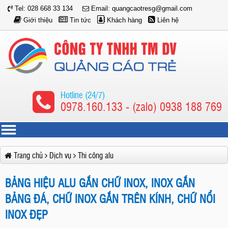
Tel: 028 668 33 134
Email: quangcaotresg@gmail.com
Giới thiệu
Tin tức
Khách hàng
Liên hệ
Hotline (24/7)
0978.160.133 - (zalo) 0938 188 769
Trang chủ
Dịch vụ
Thi công alu
BẢNG HIỆU ALU GẮN CHỮ INOX, INOX GẮN
BẢNG ĐÁ, CHỮ INOX GẮN TRÊN KÍNH, CHỮ NỔI
INOX ĐẸP