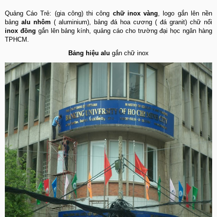
Quảng Cáo Trẻ: (gia công) thi công
chữ inox vàng
, logo gắn lên nền
bảng
alu nhôm
( aluminium), bảng đá hoa cương ( đá granit) chữ nổi
inox đồng
gắn lên bảng kính, quảng cáo cho trường đại học ngân hàng
TPHCM.
Bảng hiệu alu
gắn chữ inox