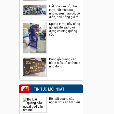
Cắt hoa văn gỗ, chữ
logo, cắt mẫu alu
nhôm, sơn màu gỗ, cổ
điển, nhủ đồng giá rẻ
Khung trưng bày bằng
gỗ, giá để sách, kệ
đựng catolog quảng
cáo
Bảng gỗ quảng cáo,
bảng hiệu gỗ chữ inox
nhủ đồng
TIN TỨC MỚI NHẤT
Bộ luật quảng cáo
ngoài trời cần tìm hiểu