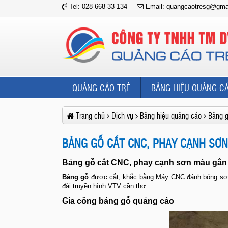
Tel: 028 668 33 134
Email: quangcaotresg@gma
QUẢNG CÁO TRẺ
BẢNG HIỆU QUẢNG C
Trang chủ
Dịch vụ
Bảng hiệu quảng cáo
Bảng 
BẢNG GỖ CẮT CNC, PHAY CẠNH SƠN
Bảng gỗ
cắt CNC, phay cạnh sơn màu gắn 
Bảng gỗ
được cắt, khắc bằng Máy CNC đánh bóng sơn 
đài truyền hình VTV cần thơ.
Gia công bảng
gỗ quảng cáo