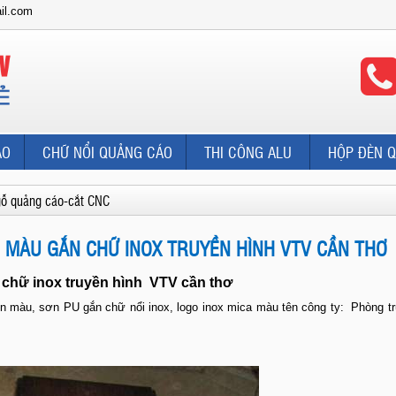
il.com
ÁO
CHỮ NỔI QUẢNG CÁO
THI CÔNG ALU
HỘP ĐÈN 
gỗ quảng cáo-cắt CNC
 MÀU GẮN CHỮ INOX TRUYỀN HÌNH VTV CẦN THƠ
chữ inox truyền hình VTV cần thơ
màu, sơn PU gắn chữ nổi inox, logo inox mica màu tên công ty: Phòng tr