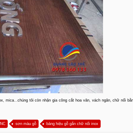
ox, mica...chúng tôi còn nhận gia công cắt hoa văn, vách ngăn, chữ nổi b
CNC
sơn màu gỗ
bảng hiệu gỗ gắn chữ nổi inox