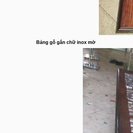
Bảng gỗ
gắn
chữ inox mờ