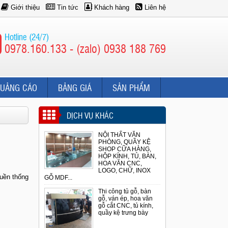
Giới thiệu
Tin tức
Khách hàng
Liên hệ
Hotline (24/7)
0978.160.133 - (zalo) 0938 188 769
QUẢNG CÁO
BẢNG GIÁ
SẢN PHẨM
DỊCH VỤ KHÁC
NỘI THẤT VĂN
PHÒNG, QUẦY KỆ
SHOP CỮA HÀNG,
HỘP KÍNH, TỦ, BÀN,
HOA VĂN CNC,
LOGO, CHỮ, INOX
uền thống
GỖ MDF...
Thi công tủ gỗ, bàn
gỗ, ván ép, hoa văn
gỗ cắt CNC, tủ kính,
quầy kệ trưng bày