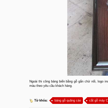
Ngoài thi công bảng biển bằng gỗ gắn chử nổi, logo in
màu theo yêu cầu khách hàng.
Từ khóa:
bảng gỗ quãng cáo
cắt gỗ máy 